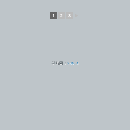
1
2
3
►
学啦网 :
xue.la