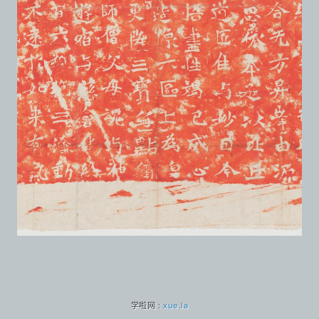
学啦网 :
xue.la