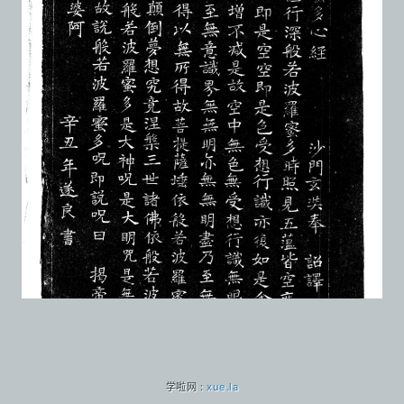
学啦网 :
xue.la