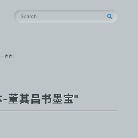
S
e
a
r
c
h
步一点点！
绢本-董其昌书墨宝"