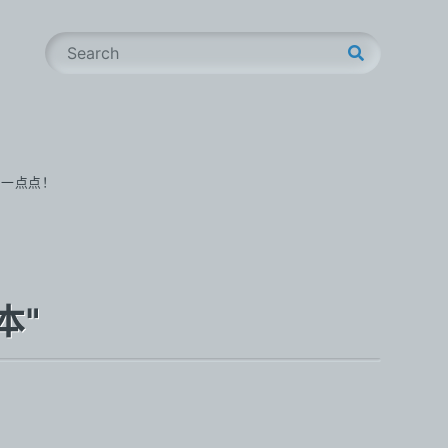
S
e
a
r
c
h
步一点点！
本"