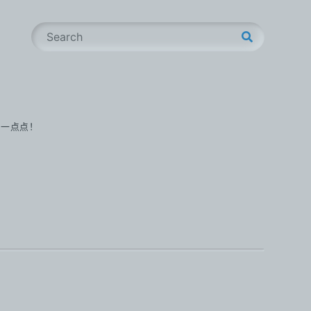
S
e
a
r
c
h
步一点点！