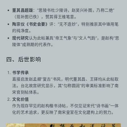
董其昌题跋
：”思陵书杜少陵诗，赵吴兴补图，乃称二绝”
（现补图已佚），赞其得王维笔意。
陶宗仪《书史会要》
评：”无不造妙”，特别推崇其中锋用笔
的纯净度。
现代研究
认为此帖兼具”帝王气象”与”文人气韵”，是赵构”思
陵体”成熟期的代表作。
四、后世影响
书学传承
直接启发赵孟頫”复古”书风，明代董其昌、王铎均从此帖取
法。台北故宫研究显示，其”匀称圆润”的审美标准影响了南
宋官刻帖体系。
文化价值
作为现存罕见的赵构楷书诗帖，不仅见证宋代”诗书画”一体
化的艺术追求，更反映了南宋皇室在文化建构上的努力。