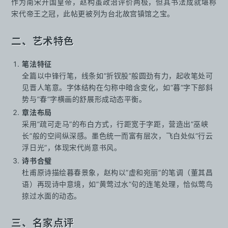
作为南宋开国皇帝，赵构虽政治评价两极，但其书法成就堪称
宋代帝王之冠，此帖更被列为台北故宫镇馆之宝。
二、艺术特色
笔法特征
全篇以中锋行笔，线条如”折钗股”般圆劲有力，起收笔处可
见晋人笔意。字体结构在匀称中暗含变化，如”暮”字下部斜
势与”春”字横画的舒展形成动态平衡。
章法布局
采用”疏可走马”的布白方式，行距宽于字距，营造出”巫峡
长”般的空间纵深感。墨色统一而富有层次，飞白处似”行云
浮日光”，体现宋代尚意书风。
诗书合璧
杜甫原诗描绘暮春景象，赵构以”虚和宛丽”的笔调（董其昌
语）再现诗中意境，如”黄莺过水”句的连笔处理，恰似莺鸟
掠过水面的动态。
三、名家点评