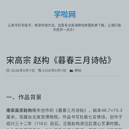
学啦网
认真写好毛笔字，继承传统文化，这里有全高清碑帖原图免费下载，让我们每
天进步一点点！
宋高宗 赵构《暮春三月诗帖》
2026年3月11日
2026年3月11日
碑帖
一、作品背景
南宋高宗赵构
晚年创作的《暮春三月诗帖》，绢本48.7×70.3
厘米，现藏台北故宫博物院。作品书写杜甫七言律诗，创作于
绍兴三十二年（1162）前后，正值赵构退位后潜心艺事时期。