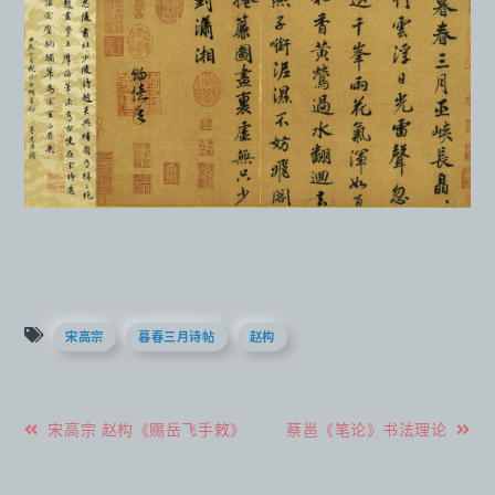
宋高宗
暮春三月诗帖
赵构
文
宋高宗 赵构《赐岳飞手敕》
蔡邕《笔论》书法理论
章