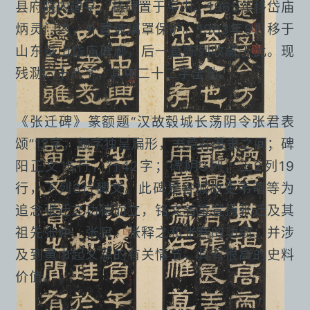
县府院内建亭，将碑置于亭内。1965年移岱庙
炳灵门内，外置玻璃罩保护。1983年9月移于
山东泰山岱庙碑廊，后一直陈列收藏于此。现
残泐六十八字，其中二十二字全泐。
《张迁碑》篆额题“汉故毂城长荡阴令张君表
颂”12字，额字独呈扁形，书意在篆隶之间；碑
阳正文15行，行42字；碑阴3列，上2列19
行，下列3行碑文。此碑是谷城故吏韦萌等为
追念张迁之功德而立，铭文着重宣扬张迁及其
祖先张仲、张良、张释之和张骞的功绩，并涉
及到黄巾起义军的有关情节，具有很高的史料
价值。