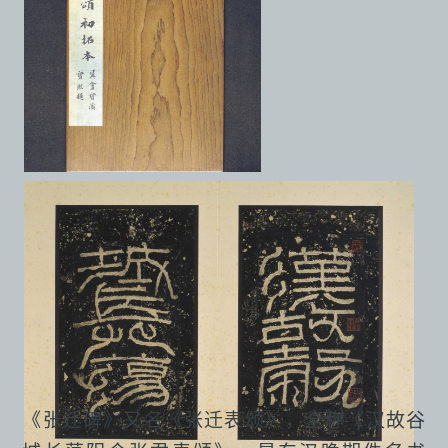
《张迁碑》又名《张迁表颂》，全称《汉故谷