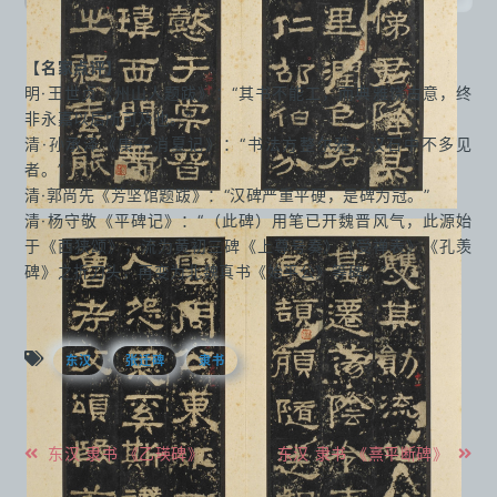
【名家点评】
明·王世贞《州山人题跋》：“其书不能工，而典雅饶古意，终
非永嘉以后所可及也。”
清·孙承泽《庚子消夏记》：“书法方整尔雅，汉石中不多见
者。”
清·郭尚先《芳坚馆题跋》：“汉碑严重平硬，是碑为冠。”
清·杨守敬《平碑记》：“（此碑）用笔已开魏晋风气，此源始
于《西狭颂》，流为黄初三碑《上尊号奏》《受禅表》《孔羡
碑》之折刀头，再变为北魏真书《始平公》等碑。”
东汉
张迁碑
隶书
文
东汉 隶书 《乙瑛碑》
东汉 隶书 《熹平断碑》
章