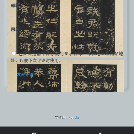
邮箱
*
网站
在此浏览器中保存我的显示名称、邮箱地址和网站地
址，以便下次评论时使用。
学啦网 :
xue.la