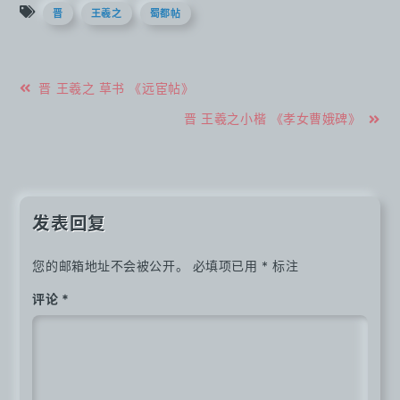
晋
王羲之
蜀都帖
文
晋 王羲之 草书 《远宦帖》
章
晋 王羲之小楷 《孝女曹娥碑》
导
航
发表回复
您的邮箱地址不会被公开。
必填项已用
*
标注
评论
*