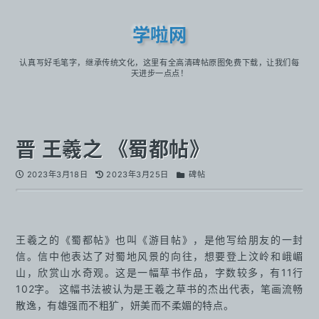
学啦网
认真写好毛笔字，继承传统文化，这里有全高清碑帖原图免费下载，让我们每
天进步一点点！
晋 王羲之 《蜀都帖》
2023年3月18日
2023年3月25日
碑帖
王羲之的《蜀都帖》也叫《游目帖》，是他写给朋友的一封
信。信中他表达了对蜀地风景的向往，想要登上汶岭和峨嵋
山，欣赏山水奇观。这是一幅草书作品，字数较多，有11行
102字。 这幅书法被认为是王羲之草书的杰出代表，笔画流畅
散逸，有雄强而不粗犷，妍美而不柔媚的特点。