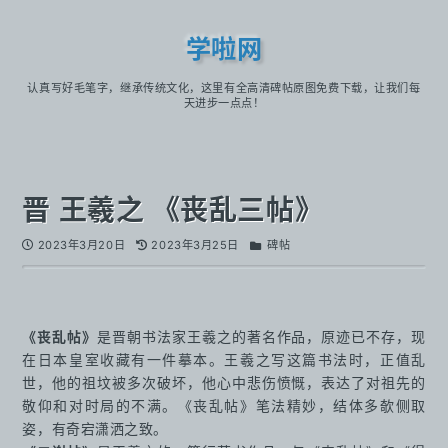
学啦网
认真写好毛笔字，继承传统文化，这里有全高清碑帖原图免费下载，让我们每
天进步一点点！
晋 王羲之 《丧乱三帖》
2023年3月20日
2023年3月25日
碑帖
《丧乱帖》
是晋朝书法家王羲之的著名作品，原迹已不存，现
在日本皇室收藏有一件摹本。王羲之写这篇书法时，正值乱
世，他的祖坟被多次破坏，他心中悲伤愤慨，表达了对祖先的
敬仰和对时局的不满。《丧乱帖》笔法精妙，结体多欹侧取
姿，有奇宕潇洒之致。