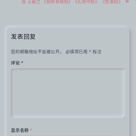
章
晋 王羲之 《频有哀祸帖》《孔侍中帖》 《忧悬帖》
导
航
发表回复
您的邮箱地址不会被公开。
必填项已用
*
标注
评论
*
显示名称
*