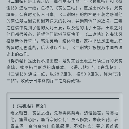
《二谢帖》
是王羲之的一篇行草书作品，与《丧乱帖》和《得
谢帖》连成一纸，总称为《丧乱三帖》。这是唐代摹本，双钩
填墨，奈良时期传入日本。《二谢帖》的内容是王羲之感谢他
的两位朋友谢安和谢万送来的礼物，并询问他们的近况。王羲
之在信中提到了他的女儿王爱，以及他的儿子王邰。王羲之对
他们都很关心，希望他们能够健康快乐。《二谢帖》的书法风
格是新体行草书，笔法灵动，结体奇宕。这种书法是王羲之在
魏晋时期创造的，后人难以企及。《二谢帖》被视为中国书法
史上的杰作。
《得示帖》
是唐代摹搨墨迹，是对东晋王羲之尺牍进行的双钩
廓填，或响拓而形成的唐摹本。《得示帖》与《丧乱帖》、
《二谢帖》连成一纸，纵28.7厘米，横58.9厘米，称为“丧乱
三帖”。收藏于日本宫内厅三之丸尚藏馆。
【《丧乱帖》原文】
羲之顿首：丧乱之极，先墓再离荼毒，追惟酷甚，号慕摧
绝，痛贯心肝，痛当奈何奈何！虽即修复，未获奔驰，哀
毒益深，奈何奈何！临纸感哽，不知何言！羲之顿首顿