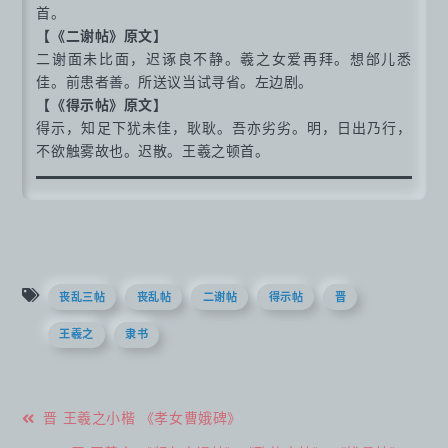
首。
【《二谢帖》原文】
二谢面未比面，迟诼良不静。羲之女爱再拜。想邰儿悉
佳。前患者善。所送议当试寻省。左边剧。
【《得示帖》原文】
得示，知足下犹未佳，耿耿。吾亦劣劣。明，日出乃行，
不欲触雾故也。迟散。王羲之顿首。
丧乱三帖
丧乱帖
二谢帖
得示帖
晋
王羲之
隶书
文
晋 王羲之小楷 《孝女曹娥碑》