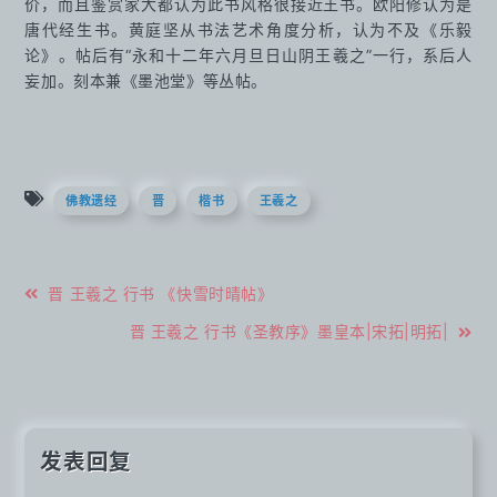
价，而且鉴赏家大都认为此书风格很接近王书。欧阳修认为是
唐代经生书。黄庭坚从书法艺术角度分析，认为不及《乐毅
论》。帖后有“永和十二年六月旦日山阴王羲之”一行，系后人
妄加。刻本兼《墨池堂》等丛帖。
佛教遗经
晋
楷书
王羲之
文
晋 王羲之 行书 《快雪时晴帖》
章
晋 王羲之 行书《圣教序》墨皇本|宋拓|明拓|
导
航
发表回复