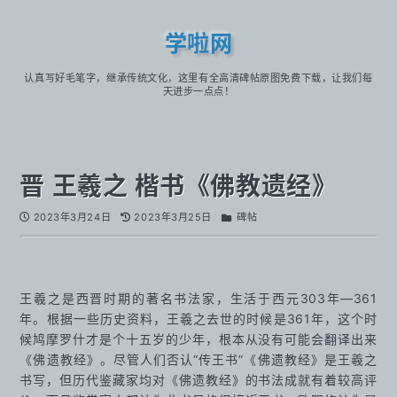
学啦网
认真写好毛笔字，继承传统文化，这里有全高清碑帖原图免费下载，让我们每
天进步一点点！
晋 王羲之 楷书《佛教遗经》
2023年3月24日
2023年3月25日
碑帖
王羲之是西晋时期的著名书法家，生活于西元303年—361
年。根据一些历史资料，王羲之去世的时候是361年，这个时
候鸠摩罗什才是个十五岁的少年，根本从没有可能会翻译出来
《佛遗教经》。尽管人们否认“传王书”《佛遗教经》是王羲之
书写，但历代鉴藏家均对《佛遗教经》的书法成就有着较高评