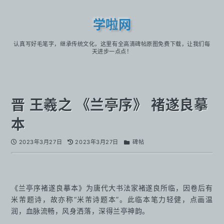
学啦网
认真写好毛笔字，继承传统文化，这里有全高清碑帖原图免费下载，让我们每
天进步一点点！
晋 王羲之 《兰亭序》 褚遂良摹
本
2023年3月27日
2023年3月27日
碑帖
《兰亭序褚遂良摹本》为唐代大书法家褚遂良所临，因卷后有
米芾题诗，故亦称“米芾诗题本”。此临本笔力轻健，点画温
润，血脉流畅，风身洒落，深得兰亭神韵。