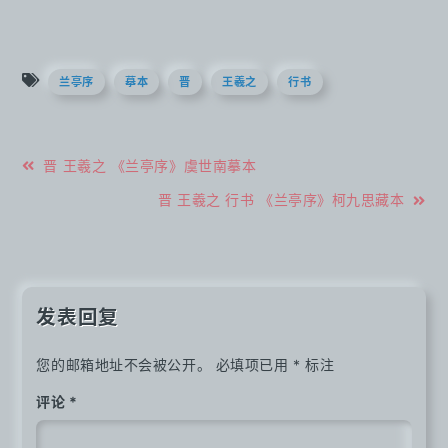
兰亭序
摹本
晋
王羲之
行书
文
晋 王羲之 《兰亭序》虞世南摹本
章
晋 王羲之 行书 《兰亭序》柯九思藏本
导
航
发表回复
您的邮箱地址不会被公开。
必填项已用
*
标注
评论
*