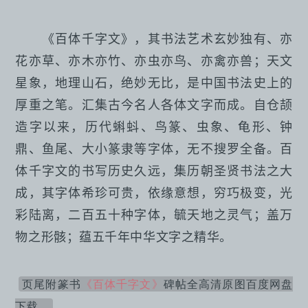
《百体千字文》，其书法艺术玄妙独有、亦
花亦草、亦木亦竹、亦虫亦鸟、亦禽亦兽；天文
星象，地理山石，绝妙无比，是中国书法史上的
厚重之笔。汇集古今名人各体文字而成。自仓颉
造字以来，历代蝌蚪、鸟篆、虫象、龟形、钟
鼎、鱼尾、大小篆隶等字体，无不搜罗全备。百
体千字文的书写历史久远，集历朝圣贤书法之大
成，其字体希珍可贵，依缘意想，穷巧极变，光
彩陆离，二百五十种字体，毓天地之灵气；盖万
物之形骸；蕴五千年中华文字之精华。
页尾附篆书
《百体千字文》
碑帖全高清原图百度网盘
下载。