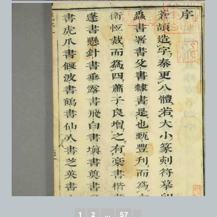
1
2
...
57
►