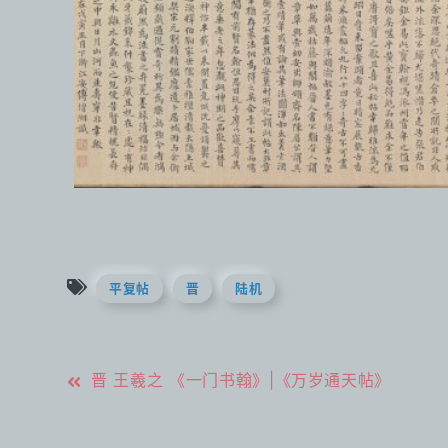
平复帖
晋
陆机
文
晋 王羲之 《一门书翰》|《万岁通天帖》
章