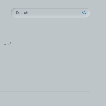
S
e
a
r
c
h
步一点点！