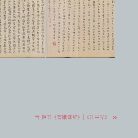
晋 楷书《曹娥诔辞》|《升平帖》