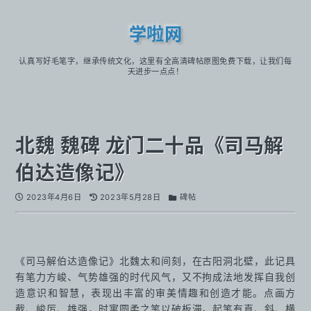
学啦网
认真写好毛笔字，继承传统文化，这里有全高清碑帖原图免费下载，让我们每
天进步一点点！
北魏 魏碑 龙门二十品《司马解
伯达造像记》
2023年4月6日
2023年5月28日
碑帖
《司马解伯达造像记》北魏太和间刻，在古阳洞北壁，此记具
有笔力方峻、气势雄强的时代风气，又不拘成法地发挥自我创
造意识和智慧，表现出丰富的审美情趣和创造才能。点画方
截、峻厉、雄强，时寓圆柔之笔以破板滞。起笔有直、斜、横