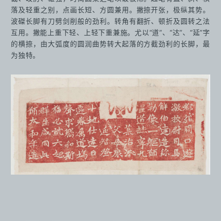
落及轻重之别，点画长短、方圆兼用。撇捺开张，极纵其势。
波磔长脚有刀劈剑削般的劲利。转角有翻折、顿折及圆转之法
互用。撇能上重下轻、上轻下重兼施。尤以“道”、“达”、“延”字
的横捺，由大弧度的圆润曲势转大起落的方截劲利的长脚，最
为独特。