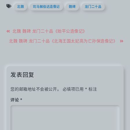
北魏
司马解伯达造像记
魏碑
龙门二十品
文
北魏 魏碑 龙门二十品《始平公造像记》
章
北魏 魏碑 龙门二十品《北海王国太妃高为亡孙保造像记》
导
航
发表回复
您的邮箱地址不会被公开。
必填项已用
*
标注
评论
*