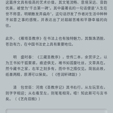
这篇序文具有极高的艺术价值，其文笔流畅、意境深远、音韵
优美，被誉为“千古第一碑”。其中最著名的一句话便是“人生在
世不称意，明朝散发弄扁舟”，这句话抒发了作者对生活中种种
不如意之事的感慨，并表达出了对超越苦难和平静幸福的向
往。
此外，《雁塔圣教序》在书法上也有独特魅力，其飘逸洒脱、
苍劲有力，在中国书法史上具有重要地位。
明 盛时泰：《三藏圣教序》，世传二本，余赏评之，以
为王书如干狐聚裘，痕迹俱无，褚书如孤蚕吐丝，文章具在。
然今藏书之家，右军之刻多有，而中书之搨仅见。简翁此帙，
纸墨两精，原溥可以保矣。（《苍润轩碑跋》）
清 包世臣：河南《圣教序记》其书右行，从左玩至右，
则字字相迎；从右看至左，则笔笔相背。噫！知此斯可与言书
矣。（《艺舟双楫》）