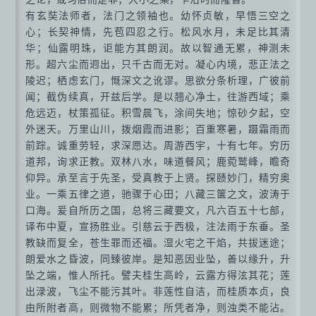
有玄奘法师者，法门之领袖也。幼怀贞敏，早悟三空之
心；长契神情，先苞四忍之行。松风水月，未足比其清
华；仙露明珠，讵能方其朗润。故以智通无累，神测未
形。超六尘而迥出，只千古而无对。凝心内境，悲正法之
陵迟；栖虑玄门，慨深文之讹谬。思欲分条析理，广彼前
闻；截伪续真，开兹后学。是以翘心净土，往游西域；乘
危远迈，杖策孤征。积雪晨飞，涂间失地；惊砂夕起，空
外迷天。万里山川，拨烟霞而进影；百重寒暑，蹑霜雨而
前踪。诚重劳轻，求深愿达。周游西宇，十有七年。穷历
道邦，询求正教。双林八水，味道餐风；鹿菀鹫峰，瞻奇
仰异。承至言于先圣，受真教于上贤。探赜妙门，精穷奥
业。一乘五律之道，驰骤于心田；八藏三箧之文，波涛于
口海。爰自所历之国，总将三藏要文，凡六百五十七部，
译布中夏，宣扬胜业。引慈云于西极，注法雨于东垂。圣
教缺而复全，苍生罪而还福。湿火宅之干焰，共拔迷途；
朗爱水之昏波，同臻彼岸。是知恶因业坠，善以缘升，升
坠之端，惟人所托。譬夫桂生高岭，云露方得泫其花；莲
出渌波，飞尘不能污其叶。非莲性自洁，而桂质本贞，良
由所附者高，则微物不能累；所凭者净，则浊类不能沾。