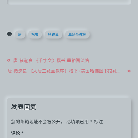
唐
楷书
褚遂良
雁塔圣教序
文
唐 褚遂良 《千字文》楷书 垂裕阁法帖
章
唐 褚遂良 《大唐三藏圣教序》楷书 (美国哈佛图书馆藏拓(片)本)
导
航
发表回复
您的邮箱地址不会被公开。
必填项已用
*
标注
评论
*