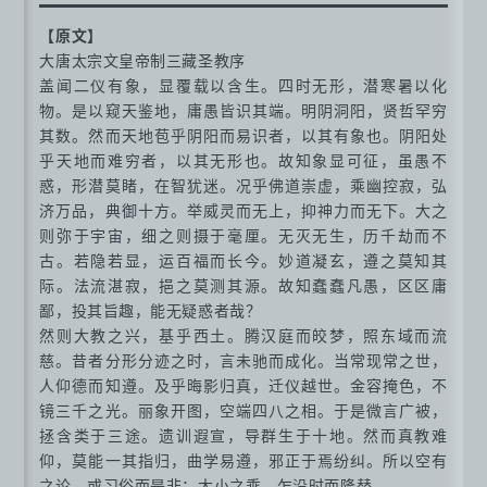
【原文】
大唐太宗文皇帝制三藏圣教序
盖闻二仪有象，显覆载以含生。四时无形，潜寒暑以化
物。是以窥天鉴地，庸愚皆识其端。明阴洞阳，贤哲罕穷
其数。然而天地苞乎阴阳而易识者，以其有象也。阴阳处
乎天地而难穷者，以其无形也。故知象显可征，虽愚不
惑，形潜莫睹，在智犹迷。况乎佛道崇虚，乘幽控寂，弘
济万品，典御十方。举威灵而无上，抑神力而无下。大之
则弥于宇宙，细之则摄于毫厘。无灭无生，历千劫而不
古。若隐若显，运百福而长今。妙道凝玄，遵之莫知其
际。法流湛寂，挹之莫测其源。故知蠢蠢凡愚，区区庸
鄙，投其旨趣，能无疑惑者哉？
然则大教之兴，基乎西土。腾汉庭而皎梦，照东域而流
慈。昔者分形分迹之时，言未驰而成化。当常现常之世，
人仰德而知遵。及乎晦影归真，迁仪越世。金容掩色，不
镜三千之光。丽象开图，空端四八之相。于是微言广被，
拯含类于三途。遗训遐宣，导群生于十地。然而真教难
仰，莫能一其指归，曲学易遵，邪正于焉纷纠。所以空有
之论，或习俗而是非；大小之乘，乍沿时而隆替。