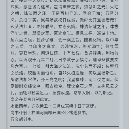
玄奥，感恳诚而遂显。岂谓重昏之夜，烛慧炬之光；火宅
之朝，降法雨之泽。于是百川异流，同会于海；万区分
义，总成乎实。岂与汤武校其优劣，尧舜比其圣德者哉？
玄奘法师者，夙怀聪令，立志夷简。神清龆龀之年，体拔
浮华之世。凝情定室，匿迹幽岩。栖息三禅，巡游十地。
超六尘之境，独步伽维；会一乘之旨，随机化物。以中华
之无质，寻印度之真文。远涉恒河，终期满字；频登雪
岭，更获半珠。问道往还，十有七载。备通释典，利物为
心。以贞观十九年二月六日奉敕于弘福寺，翻译圣教要文
凡六百五十七部。引大海之法流，洗尘劳而不竭；传智灯
之长焰，皎幽闇而恒明。自非久植胜缘，何以显扬斯旨。
所谓法相常住，齐三光之明；我皇福臻，同二仪之固。伏
见御制众经论序，照古腾今。理含金石之声，文抱风云之
润。治辄以轻尘足岳，坠露添流。略举大纲，以为斯记。
皇帝在春宫日制此文。
永徽四年，岁次癸丑十二月戊寅朔十日丁亥建。
尚书仆射上柱国河南郡开国公臣褚遂良书。
万文韶刻字。