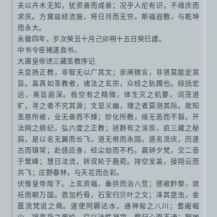
夫以卉木无知，犹资善而成善；况乎人伦有识，不缘庆而
求庆。方冀兹经流施，将日月而无穷。斯福遐敷，与乾坤
而永大。
永徽四年，岁次癸丑十月己卯朔十五日癸巳建。
中书令臣褚遂良书。
大唐皇帝述三藏圣教序记
夫显扬正教，非智无以广其文；崇阐微言，非贤莫能定其
旨。盖真如圣教者，诸法之玄宗，众经之轨躅也。综括宏
远，奥旨遐深。极空有之精微，体生灭之机要。词茂道
旷，寻之者不究其源；文显义幽，理之者莫测其际。故知
圣慈所被，业无善而不臻；妙化所敷，缘无恶而不翦。开
法网之纲纪，弘六度之正教；拯群有之涂炭，启三藏之秘
扃。是以名无翼而长飞，道无根而永固。道名流庆，历遂
古而镇常；赴感应身，经尘劫而不朽。晨钟夕梵，交二音
于鹫峰；慧日法流，转双轮于鹿菀。排空宝盖，接翔云而
共飞；庄野春林，与天花而合彩。
伏惟皇帝陛下。上玄资福，垂拱而治八荒；德被黔黎，敛
衽而朝万国。恩加朽骨，石室归贝叶之文；泽其昆虫，金
匮流梵说之偈。遂使阿耨达水，通神甸之八川；耆阇崛
山，接嵩华之翠岭。窃以法性凝寂，靡归心而不通；智地