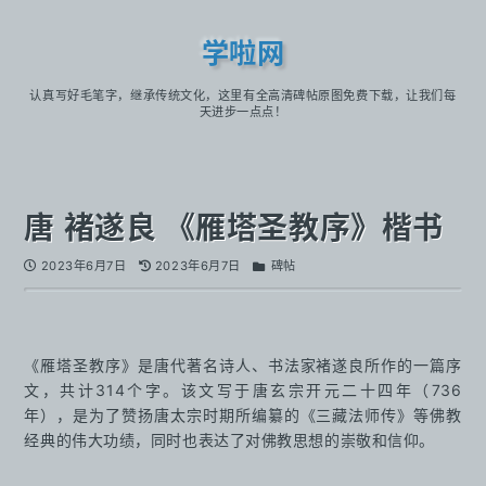
学啦网
认真写好毛笔字，继承传统文化，这里有全高清碑帖原图免费下载，让我们每
天进步一点点！
唐 褚遂良 《雁塔圣教序》楷书
2023年6月7日
2023年6月7日
碑帖
《雁塔圣教序》是唐代著名诗人、书法家褚遂良所作的一篇序
文，共计314个字。该文写于唐玄宗开元二十四年（736
年），是为了赞扬唐太宗时期所编纂的《三藏法师传》等佛教
经典的伟大功绩，同时也表达了对佛教思想的崇敬和信仰。