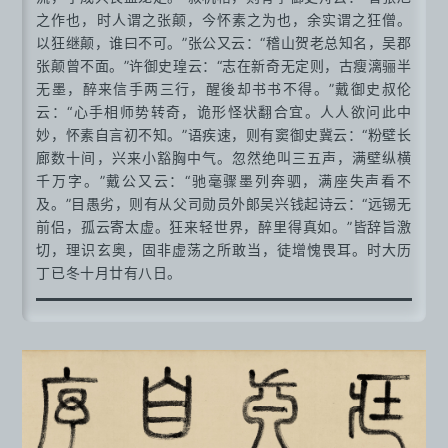
之作也，时人谓之张颠，今怀素之为也，余实谓之狂僧。
以狂继颠，谁曰不可。”张公又云：“稽山贺老总知名，吴郡
张颠曾不面。”许御史瑝云：“志在新奇无定则，古瘦漓骊半
无墨，醉来信手两三行，醒後却书书不得。”戴御史叔伦
云：“心手相师势转奇，诡形怪状翻合宜。人人欲问此中
妙，怀素自言初不知。”语疾速，则有窦御史冀云：“粉壁长
廊数十间，兴来小豁胸中气。忽然绝叫三五声，满壁纵横
千万字。”戴公又云：“驰毫骤墨列奔驷，满座失声看不
及。”目愚劣，则有从父司勋员外郎吴兴钱起诗云：“远锡无
前侣，孤云寄太虚。狂来轻世界，醉里得真如。”皆辞旨激
切，理识玄奥，固非虚荡之所敢当，徒增愧畏耳。时大历
丁已冬十月廿有八日。