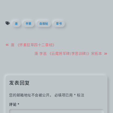
唐
怀素
自叙帖
草书
文
唐 《怀素狂草四十二章经》
章
唐 李邕 《云麾将军碑(李思训碑)》宋拓本
导
航
发表回复
您的邮箱地址不会被公开。
必填项已用
*
标注
评论
*