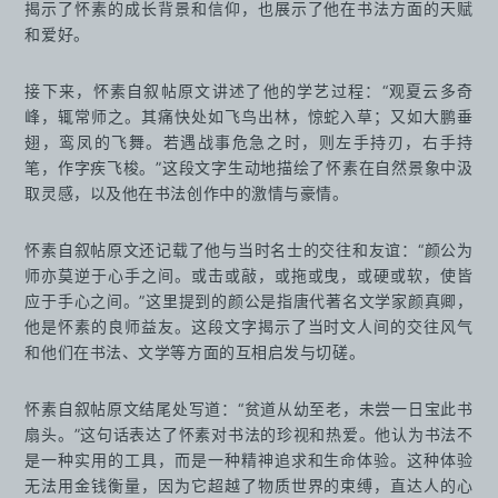
揭示了怀素的成长背景和信仰，也展示了他在书法方面的天赋
和爱好。
接下来，怀素自叙帖原文讲述了他的学艺过程：“观夏云多奇
峰，辄常师之。其痛快处如飞鸟出林，惊蛇入草；又如大鹏垂
翅，鸾凤的飞舞。若遇战事危急之时，则左手持刃，右手持
笔，作字疾飞梭。”这段文字生动地描绘了怀素在自然景象中汲
取灵感，以及他在书法创作中的激情与豪情。
怀素自叙帖原文还记载了他与当时名士的交往和友谊：“颜公为
师亦莫逆于心手之间。或击或敲，或拖或曳，或硬或软，使皆
应于手心之间。”这里提到的颜公是指唐代著名文学家颜真卿，
他是怀素的良师益友。这段文字揭示了当时文人间的交往风气
和他们在书法、文学等方面的互相启发与切磋。
怀素自叙帖原文结尾处写道：“贫道从幼至老，未尝一日宝此书
扇头。”这句话表达了怀素对书法的珍视和热爱。他认为书法不
是一种实用的工具，而是一种精神追求和生命体验。这种体验
无法用金钱衡量，因为它超越了物质世界的束缚，直达人的心