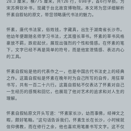
28.3 厘米，横775 厘米，共126 行，698字，首6行早损，为
宋苏舜钦补书，现藏于台北故宫博物院。本文将为您详细解析
怀素自叙帖的原文，带您领略唐代书法的魅力。
怀素，唐代书法家，俗姓钱，字藏真，出生于湖南省长沙市。
他幼年便跟随名师学习书法，尤其擅长草书。怀素的草书风格
豪放不羁，跌宕起伏，展现出强烈的个性和情感。在怀素的笔
下，文字已经不再是简单的符号，而是他宣泄情感、表达内心
的工具。
怀素自叙帖是他的代表作之一，也是中国古代书法史上的经典
之作。这篇自叙帖是怀素在晚年时为自己所写的自传，用狂草
书写，共有一百二十六行。这篇自叙帖不仅表达了怀素对自己
一生经历的感慨和回忆，也展现了他对艺术的追求和对人生的
理解。
怀素自叙帖原文开头写道：“怀素家长沙，幼而事佛，经禅文之
暇，颇好笔翰。”这句话告诉我们，怀素生长在长沙，小时候就
信仰佛教，而在修行之余，他也喜欢用笔墨书写文字。这不仅