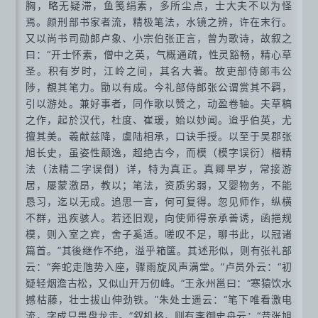
胸，略无疑滞，鱼笺绢素，多所尘点，士大夫不以为怪
焉。颜刑部书家者流，精极笔法，水镜之辨，许在末行。
又以尚书司勋郎卢象、小宗伯张正言，曾为歌诗，故叙之
曰：“开士怀素，僧中之英，气概通疏，性灵豁畅，精心草
圣。积有岁时，江岭之间，其名大著。故吏部侍郎韦公
陟，覩其笔力。勖以有成。今礼部侍郎张公谓赏其不羁，
引以游处。兼好事者，同作歌以赞之，动盈卷轴。夫草稿
之作，起於汉代，杜度、崔瑗，始以妙闻。迨乎伯英，尤
擅其美。羲献兹降，虞陆相承，口诀手授。以至于吴郡张
旭长史，虽姿性颠逸，超绝古今，而模（模字误衍）楷精
法（法精二字误倒）详，特为真正。真卿早岁，常接游
居，屡蒙激昂，教以；笔法，资质劣弱，又婴物务，不能
恳习，迄以无成。追思一言，何可复得。忽见师作，纵横
不群，迅疾骇人。若还旧观，向使师得亲承善诱，函挹规
模，则入室之宾，舍子奚适。嗟叹不足，聊书此，以冠诸
篇首。”其後继作不绝，溢乎箱箧。其述形似，则有张礼部
云：“奔蛇走虺势入座，骤雨旋风声满堂。”卢员外云：“初
疑轻烟澹古松，又似山开万仞峰。”王永州邕曰：“寒猿饮水
撼枯藤，壮士拔山伸劲铁。”朱处士遥云：“笔下唯看激电
流，字成只畏盘龙走。”叙机格，则有李御史舟云：“昔张旭