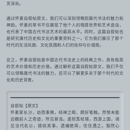
灵深处。
通过怀素自叙帖原文，我们可以深刻领略到唐代书法的魅力和
神韵。怀素的草书不仅展现了他个人的情感世界和艺术造诣，
也代表了中国古代书法艺术的最高水平。同时，这篇自叙帖也
是研究唐代历史和文化的重要资料之一。它为我们展示了那个
时代的生活风貌、文化氛围和人们的信仰与价值观。
总之，怀素自叙帖是中国古代书法史上的经典之作，具有极高
的艺术价值和历史价值。通过解析这篇自叙帖原文，我们不仅
可以领略唐代书法的魅力，还可以了解更多关于那个时代的文
化和历史背景。
自叙帖【原文】
怀素家长沙，幼而事佛，经禅之暇，颇好笔翰。然恨未能
远覩前人之奇迹，所见甚浅。遂担笈杖锡，西游上国，谒
见当代名公，错综其事，遗编绝简，往往遇之。豁然心