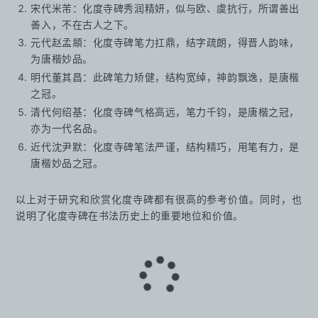
宋代米芾：化度寺碑秀润精妍，似与欧、虞抗行，所谓善出
善入，不在古人之下。
元代赵孟頫：化度寺碑笔力扛鼎，结字疏朗，得晋人韵味，
为唐楷妙品。
明代董其昌：此碑笔力矫健，结构宽绰，神韵飘逸，是唐楷
之冠。
清代何绍基：化度寺碑气格高远，笔力千钧，是唐楷之冠，
亦为一代名品。
近代沈尹默：化度寺碑笔法严谨，结构精巧，用笔有力，是
唐楷妙品之冠。
以上对于研究和欣赏化度寺碑都有很高的参考价值。同时，也
说明了化度寺碑在书法历史上的重要地位和价值。