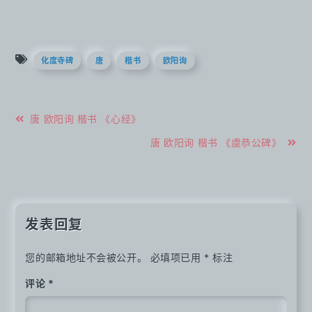
化度寺碑
唐
楷书
欧阳询
文
唐 欧阳询 楷书 《心经》
章
唐 欧阳询 楷书 《虞恭公碑》
导
航
发表回复
您的邮箱地址不会被公开。
必填项已用
*
标注
评论
*