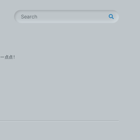
S
e
a
r
c
h
步一点点！