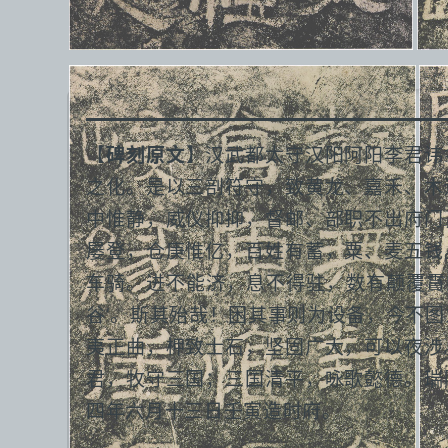
【
碑刻原文
】汉武都太守汉阳阿阳李君讳
之化。是以三剖符守，致黄龙、嘉禾、木
中惟静，威仪抑抑，督邮、部职不出府门
屡登，仓庚惟亿，百姓有蓄，粟、麦五钱
车骑。进不能济，息不得驻，数有颠覆霣
谷’。斯其殆哉！困其事则为设备，今不
夷正曲，柙致士石，坚固广大，可以夜涉
君，牧守三国；三国清平，咏歌懿德。瑞
四年六月十三日壬寅造时府。