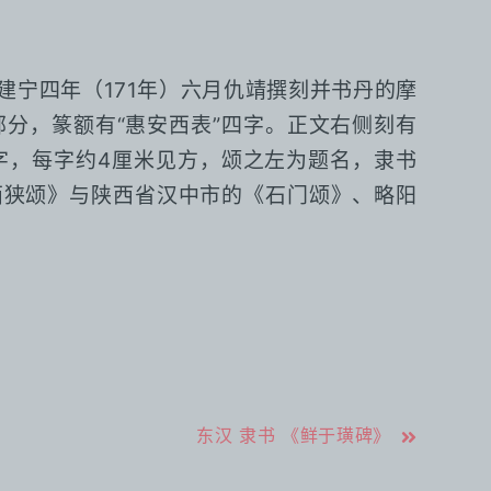
宁四年（171年）六月仇靖撰刻并书丹的摩
分，篆额有“惠安西表”四字。正文右侧刻有
5字，每字约4厘米见方，颂之左为题名，隶书
西狭颂》与陕西省汉中市的《石门颂》、略阳
东汉 隶书 《鲜于璜碑》