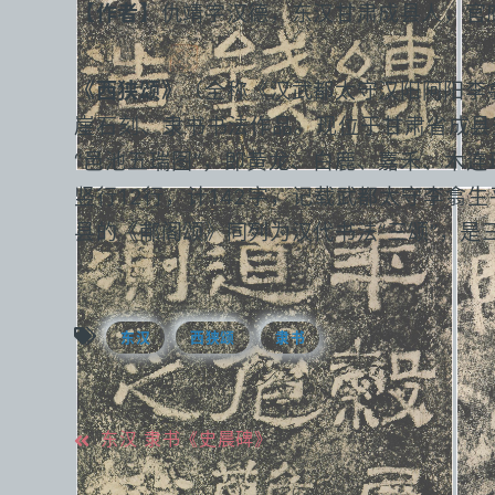
【作者】
仇靖字汉德，东汉甘肃成县人，官
《西狭颂》
（全称《汉武都太守汉阳阿阳李
崖石刻、隶书书法作品。现位于甘肃省成县
“邑池五瑞图”，即黄龙、白鹿、嘉禾、木连
竖行12行，计142字，记载武都太守李
县的《郙阁颂》同列为汉代书法“三颂”，是
东汉
西狭颂
隶书
文
东汉 隶书《史晨碑》
章