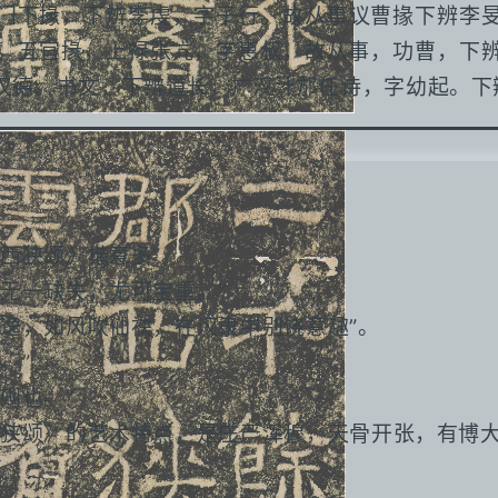
门下掾，下辨李虔，字子行。故从事议曹掾下辨李
。五官掾，上禄张亢，字惠叔，故从事，功曹，下
汉德。书文，下辨道长，广汉汁邡任诗，字幼起。下
西狭颂》楷意多”。
无一缺失，尤可宝重。”
逸，如风吹仙袂，在汉隶中别饶意趣”。
。”
则也。”
西狭颂》的艺术特点，是庄严浑穆，天骨开张，有博大