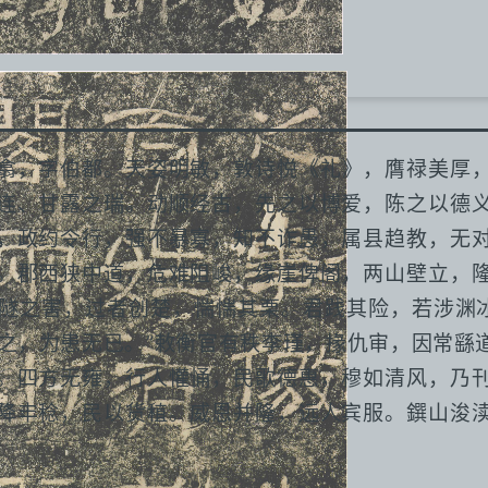
翕，字伯都。天姿明敏，敦诗悦《礼》，膺禄美厚
连、甘露之瑞。动顺经古，先之以博爱，陈之以德
，政约令行，强不暴寡，知不诈愚，属县趋教，无
。郡西狭中道，危难阻峻，缘崖俾阁，两山壁立，
隧之害，过者创楚，惴惴其栗。君践其险，若涉渊冰
图之，为患无已。”敕衡官有秩李瑾，掾仇审，因常繇
。四方无雍，行人懽悀，民歌德惠，穆如清风，乃
降丰稔，民以货稙。威恩并隆，远人宾服。鐉山浚