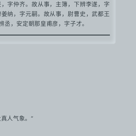
旻，字仲齐。故从事，主簿，下辨李遂，字
辨姜纳，字元嗣。故从事，尉曹史，武都王
辨丞，安定朝那皇甫彦，字子才。
真人气象。”