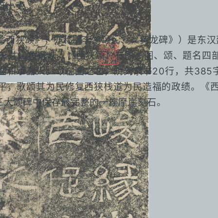
府小吏。
翕西狭颂》，亦称《李翕颂》、《黄龙碑》）是东汉建
天井山鱼窍峡。《西狭颂》有额、图、颂、题名四部
理和承露人。颂在图之左，阴刻隶书20行，共38
翕生平，歌颂其为民修复西狭栈道为民造福的政绩。《
三大颂碑中保存最完整的一座摩崖刻石。