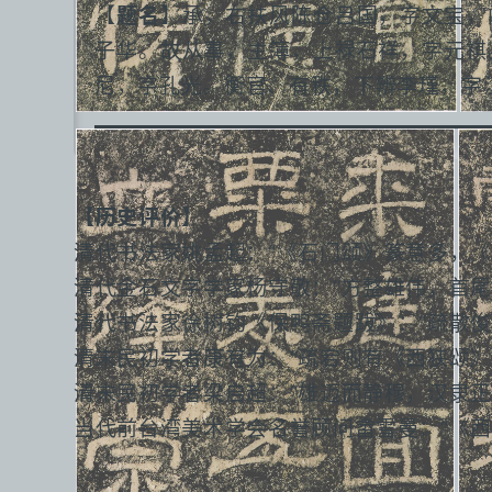
【
题名
】承，右扶风陈仓吕国，字文宝，
子华。故从事，主簿，上禄石祥，字元祺
尼，字孔光。衡官、有秩，下辨李瑾，字
【历史评价】
清代书法家姚孟起：“《石门颂》篆意多，《
清代金石文字学家杨守敬：“方整雄伟，首尾
清代书法家徐树钧《保鸭斋题跋》：“疏散俊
清末民初学者康有为：“疏宕则有《西狭颂》
清末民初学者梁启超：“雄迈而静穆，汉隶正
当代前台湾美术学会名誉顾问畲雪曼：“《