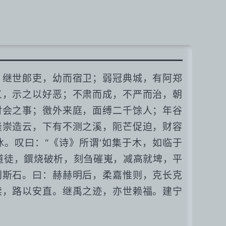
，继世郎吏，幼而宿卫；弱冠典城，有阿郑
义，示之以好恶；不肃而成，不严而治，朝
对会之事；徼外来庭，面缚二千馀人；年谷
隆崇造云，下有不测之溪，阨芒促迫，财容
。叹曰：“《诗》所谓‘如集于木，如临于
道徒，鐉烧破析，刻刍磪嵬，减高就埤，平
刊斯石。曰：赫赫明后，柔嘉惟则，克长克
渎，路以安直。继禹之迹，亦世赖福。建宁