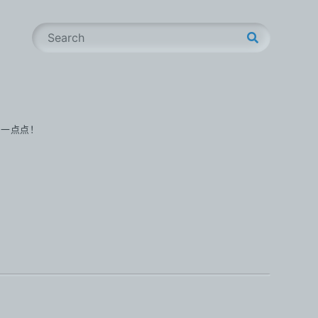
S
e
a
r
c
h
步一点点！