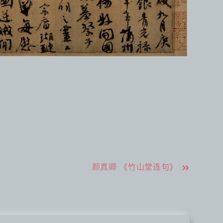
颜真卿 《竹山堂连句》