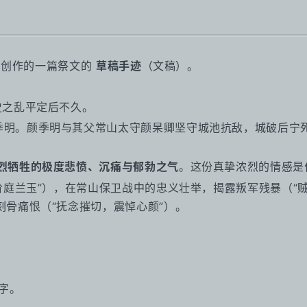
年）创作的一篇祭文的
草稿手迹
（文稿）。
史之乱平定后不久。
季明。颜季明与其父常山太守颜杲卿坚守城池抗敌，城破后宁
烈牺牲的极度悲愤、沉痛与郁勃之气
。这份真挚浓烈的情感是
庭兰玉”），在常山保卫战中的忠义壮举，揭露叛军残暴（“贼
骨痛恨（“抚念摧切，震悼心颜”）。
0字。