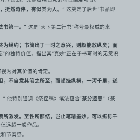
，挺然奇伟，有似其为人。
” 这奠定了后世“书品即
法书第一。
” 这是“天下第二行书”称号最权威的来
终为绳约；书简出于一时之意兴，则颇能放纵矣；而
两忘”的独特价值，指出其“真妙”正在于书写时的无意识
可视为对其价值的肯定。
泪，不自意其笔之所至，而顿挫纵横，一泻千里，遂
” 他特别强调《祭侄稿》笔法蕴含“
篆分遗意
”（篆
愤所激发。至性所郁结，岂止笔精墨妙，可以振铄千
价值远超一般作品。
量和节奏感。