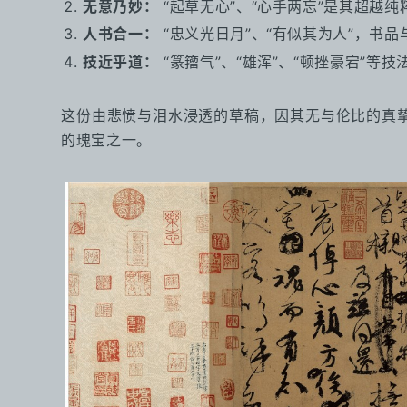
无意乃妙：
“起草无心”、“心手两忘”是其超越
人书合一：
“忠义光日月”、“有似其为人”，书
技近乎道：
“篆籀气”、“雄浑”、“顿挫豪宕”
这份由悲愤与泪水浸透的草稿，因其无与伦比的真
的瑰宝之一。