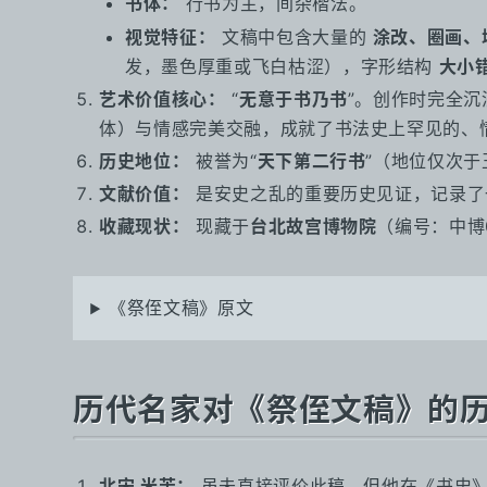
书体：
行书为主，间杂楷法。
视觉特征：
文稿中包含大量的
涂改、圈画、
发，墨色厚重或飞白枯涩），字形结构
大小
艺术价值核心：
“
无意于书乃书
”。创作时完全
体）与情感完美交融，成就了书法史上罕见的、
历史地位：
被誉为“
天下第二行书
”（地位仅次
文献价值：
是安史之乱的重要历史见证，记录了
收藏现状：
现藏于
台北故宫博物院
（编号：中博
《祭侄文稿》原文
历代名家对《祭侄文稿》的
北宋 米芾：
虽未直接评价此稿，但他在《书史》