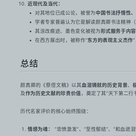
近现代及当代：
对其地位已成公论，被誉为
中国书法抒情性、
学者专家普遍认为它是解读颜真卿书法精神（
其涂改痕迹、墨色变化被视为
形式服务于内容
在西方展出时，被称作“
东方的表现主义杰作
总结
颜真卿的《祭侄文稿》以其
血泪铸就的历史背景
、
及
作为历史文献的珍贵价值
，奠定了其“天下第二行
历代名家评价的核心始终围绕：
情感为魂：
“忠愤激发”、“至性郁结”、“和血迸