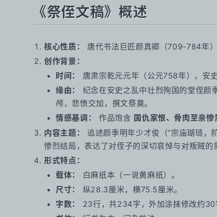
《祭侄文稿》概述
核心性质：
唐代书法巨匠颜真卿（709-784
创作背景：
时间：
唐肃宗乾元元年（公元758年），安
缘由：
纪念在安史之乱中壮烈殉国的堂侄颜
颅，悲愤交加，撰文祭奠。
情感基调：
作品饱含
国仇家恨、骨肉至亲惨
内容主题：
追述颜季明年少才俊（“宗庙瑚琏，阶
惨烈结局，表达了对侄子的深切哀悼与对叛贼的刻
形式特点：
载体：
白麻纸本（一说黄麻纸）。
尺寸：
纵28.3厘米，横75.5厘米。
字数：
23行，共234字，外加涂抹修改约3