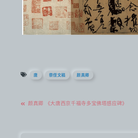
唐
祭侄文稿
颜真卿
文
颜真卿 《大唐西京千福寺多宝佛塔感应碑》
章
导