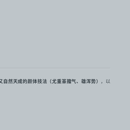
又自然天成的颜体技法（尤重篆籀气、雄浑势）
，以