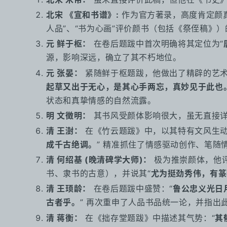
北宋 《宣和书谱》:
作为官方著录，高度肯定颜
人品”、“书为心画”评价颜书（包括《祭侄稿》
元 鲜于枢：
在卷后题跋中首次明确将其定位为“
源，影响深远，确立了其不朽地位。
元 张晏：
紧随鲜于枢题跋，他做出了精辟的艺术
起草又出于无心，是其心手两忘，真妙见于此也
状态和真挚情感的自然流露。
明 文徵明：
其书风受颜体影响很大，虽无直接详
清 王澍：
在《竹云题跋》中，以其特有文风生动
成千古绝调。
” 精准抓住了情感驱动创作、笔随
清 何绍基 (晚清碑学大师)：
极为推崇颜体，他评
书、隶书的古意），并说其“
尤为挺劲秀伟，有篆
清 王顼龄：
在卷后题跋中盛赞：“
鲁公忠义光日
古者乎。
” 再次重申了人品书品统一论，并指出
清 蒋衡：
在《拙存堂题跋》中描述其气势：“
其