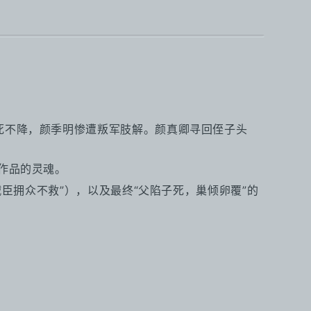
死不降，颜季明惨遭叛军肢解。颜真卿寻回侄子头
作品的灵魂。
臣拥众不救”），以及最终“父陷子死，巢倾卵覆”的