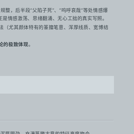
规整，后半段“父陷子死”、“呜呼哀哉”等处情感爆
”正是情感激荡、思绪翻涌、无心工拙的真实写照。
法（尤其颜体特有的篆籀笔意、浑厚线质、宽博结
理论的极致体现
。
条浑厚圆劲、充满篆籀古意的特征高度吻合。