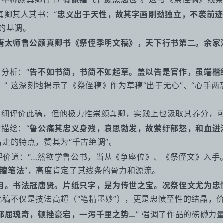
真卿其人其书：“
忠义出于天性，故其字画刚劲独立，不袭前迹
）的基调。
唐太师鲁公颜真卿书《祭侄季明文稿》，天下行书第二。余家
分析：“
告不如书简，书简不如起草。盖以告是官作，虽端楷
。
” 这深刻地揭示了《祭侄稿》作为草稿“出于无心”、“心手
细评价此稿，但他极力推崇颜真卿，实践上也汲取其养分，
描绘：“
鲁公痛其忠义身残，哀思勃发，故萦纡郁怒，和血迸
情走的特点，赞其为“千古绝调”。
价道：“…然欲学鲁公书，当从《争座位》、《祭侄文》入手。
籀笔法
”，高度肯定了其线条的骨力和源流。
月。书法冠唐贤。片纸只字，是为传世之宝。况祭侄文尤为忠
此稿不仅是技法高超（“笔精墨妙”），更是忠愤至性的结晶，
郁屈瑰奇，顿挫豪宕，一泻千里之势…
” 强调了作品的磅礴力