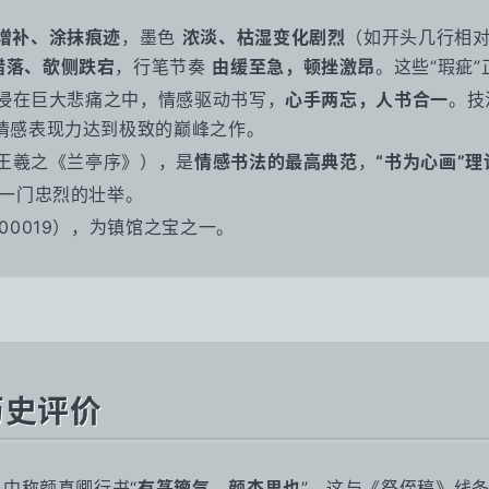
增补、涂抹痕迹
，墨色
浓淡、枯湿变化剧烈
（如开头几行相对
错落、欹侧跌宕
，行笔节奏
由缓至急，顿挫激昂
。这些“瑕疵
沉浸在巨大悲痛之中，情感驱动书写，
心手两忘，人书合一
。技
情感表现力达到极致的巅峰之作。
于王羲之《兰亭序》），是
情感书法的最高典范
，
“书为心画”
一门忠烈的壮举。
00019），为镇馆之宝之一。
历史评价
中称颜真卿行书“
有篆籀气，颜杰思也
”。这与《祭侄稿》线