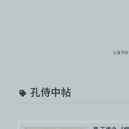
认真写好
孔侍中帖