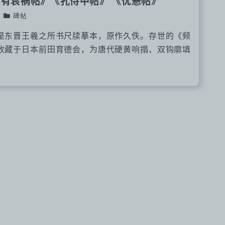
频有哀祸帖》《孔侍中帖》 《忧悬帖》
碑帖
是东晋王羲之所书尺牍摹本，原作久佚。存世的《频
收藏于日本前田育德会，为唐代硬黄响搨、双钩廓填