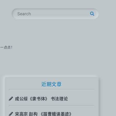
S
e
a
r
c
h
步一点点！
近期文章
成公绥《隶书体》 书法理论
宋高宗 赵构 《跋曹娥诔墨迹》