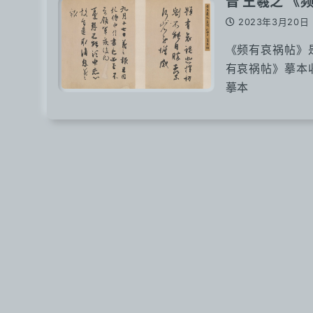
晋 王羲之 《
2023年3月20日
《频有哀祸帖》
有哀祸帖》摹本
摹本