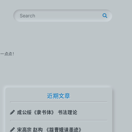
S
e
a
r
c
h
步一点点！
近期文章
成公绥《隶书体》 书法理论
宋高宗 赵构 《跋曹娥诔墨迹》