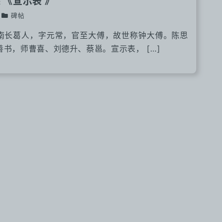
 《宣示表 》
碑帖
南长葛人，字元常，官至大傅，故世称钟大傅。陈思
书，师曹喜、刘德升、蔡邕。宣示表， […]