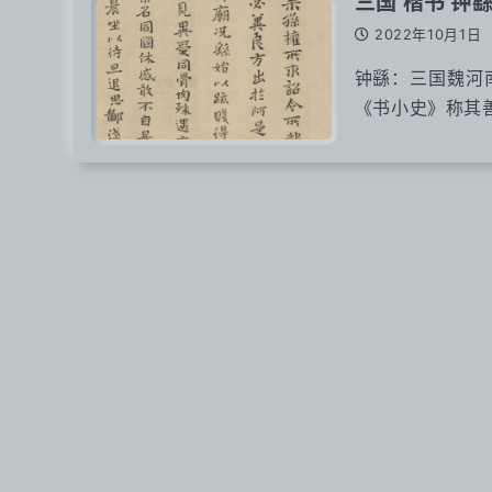
三国 楷书 钟繇
2022年10月1日
钟繇：三国魏河
《书小史》称其善