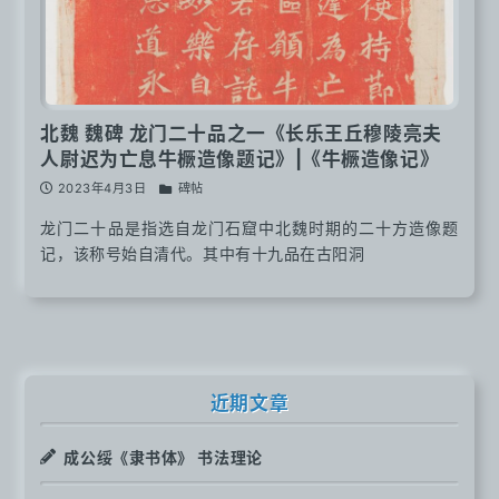
北魏 魏碑 龙门二十品之一《长乐王丘穆陵亮夫
人尉迟为亡息牛橛造像题记》|《牛橛造像记》
2023年4月3日
碑帖
龙门二十品是指选自龙门石窟中北魏时期的二十方造像题
记，该称号始自清代。其中有十九品在古阳洞
近期文章
成公绥《隶书体》 书法理论