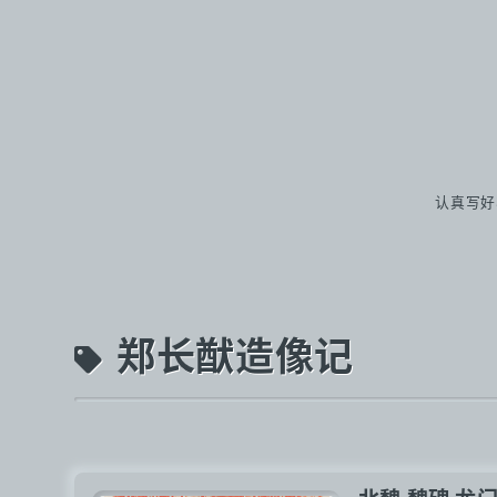
认真写好
郑长猷造像记