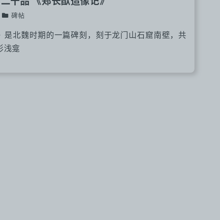
门二十品 《郑长猷造像记》
碑帖
》是北魏时期的一篇碑刻，刻于龙门山石窟南壁，共
形浅龛