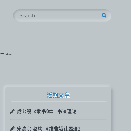
S
e
a
r
c
h
步一点点！
近期文章
成公绥《隶书体》 书法理论
宋高宗 赵构 《跋曹娥诔墨迹》