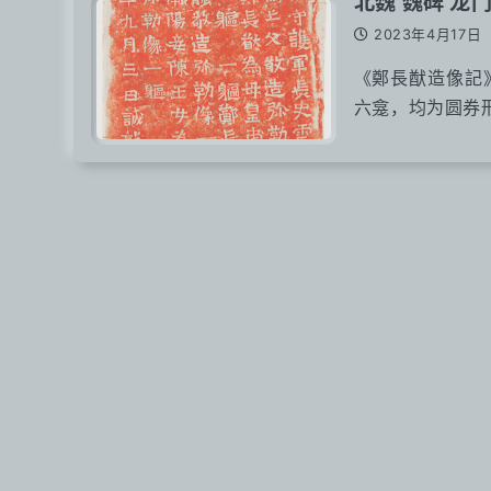
北魏 魏碑 龙
2023年4月17日
《鄭長猷造像記
六龛，均为圆券