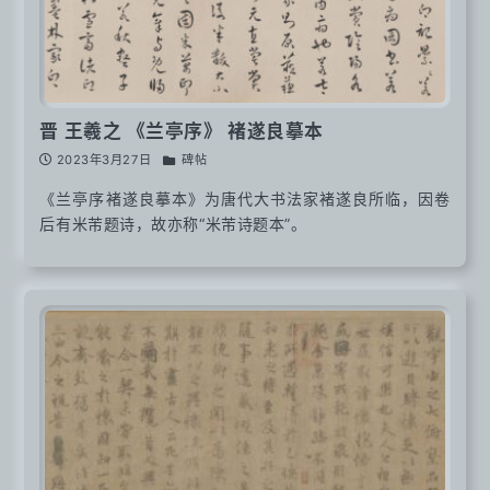
晋 王羲之 《兰亭序》 褚遂良摹本
2023年3月27日
碑帖
《兰亭序褚遂良摹本》为唐代大书法家褚遂良所临，因卷
后有米芾题诗，故亦称“米芾诗题本”。