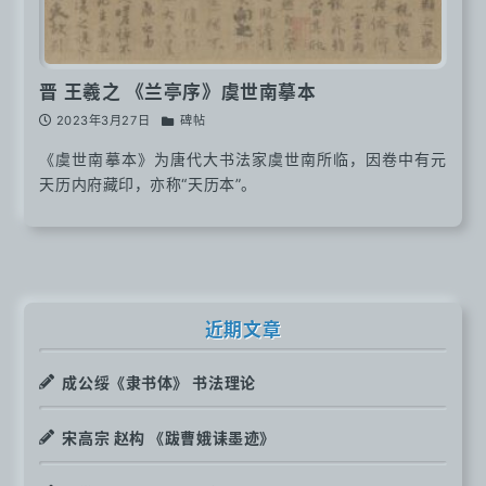
晋 王羲之 《兰亭序》虞世南摹本
2023年3月27日
碑帖
《虞世南摹本》为唐代大书法家虞世南所临，因卷中有元
天历内府藏印，亦称“天历本”。
近期文章
成公绥《隶书体》 书法理论
宋高宗 赵构 《跋曹娥诔墨迹》