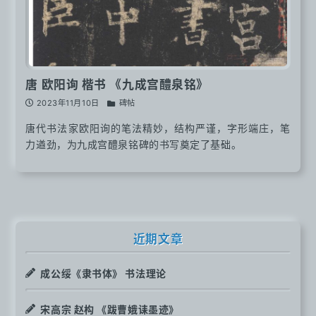
唐 欧阳询 楷书 《九成宫醴泉铭》
2023年11月10日
碑帖
唐代书法家欧阳询的笔法精妙，结构严谨，字形端庄，笔
力遒劲，为九成宫醴泉铭碑的书写奠定了基础。
近期文章
成公绥《隶书体》 书法理论
宋高宗 赵构 《跋曹娥诔墨迹》