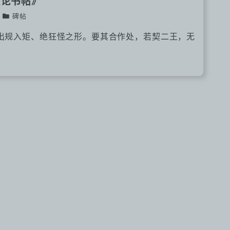
《论书帖》
碑帖
出规入矩、绝狂怪之形。要其合作处，若契二王，无