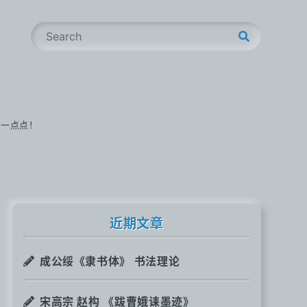
S
e
a
r
c
h
步一点点！
近期文章
成公绥《隶书体》 书法理论
宋高宗 赵构 《跋曹娥诔墨迹》