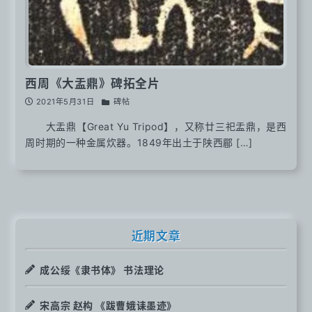
西周《大盂鼎》碑拓全片
2021年5月31日
碑帖
大盂鼎【Great Yu Tripod】，又称廿三祀盂鼎，是西
周时期的一种金属炊器。1849年出土于陕西郿 […]
近期文章
成公绥《隶书体》 书法理论
宋高宗 赵构 《跋曹娥诔墨迹》