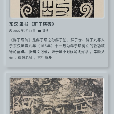
东汉 隶书 《鲜于璜碑》
2022年9月24日
碑帖
《鲜于璜碑》是鲜于璜之孙鲜于鲂、鲜于仓、鲜于九等人
于东汉延熹八年（165年）十一月为鲜于璜树立的歌功颂
德的墓碑。 据碑文记载，鲜于璜小时候聪明好学 ，孝顺父
母 ，尊敬老师 ，言行规矩