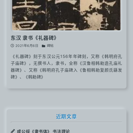
东汉 隶书《礼器碑》
2021年6月6日
碑帖
《礼器碑》刻于东汉公元156年年碑刻，又称《韩明府孔
子庙碑》，无撰书人，隶书，全称《汉鲁相韩勑造孔庙礼
器碑》、又称《韩明府孔子庙碑入《鲁相韩勑复颜氏繇发
碑》、《韩勑碑》
近期文章
成公绥《隶书体》 书法理论