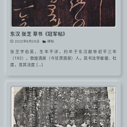
东汉 张芝 草书《冠军帖》
2022年9月29日
碑帖
张芝字伯英，生年不详，约卒于东汉献帝初平三年
（192），敦煌酒泉（今甘肃酒泉）人。其书法学崔瑗、杜
度，变其法度 […]