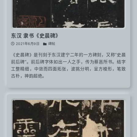
东汉 隶书《史晨碑》
2021年6月9日
碑帖
《史晨碑》是刊刻于东汉建宁二年的一方碑刻，又称“史晨
前后碑”。前后碑字体如出一人之手，传为蔡邕所书。结字
工整精细，中敛而四面拓张，波挑分明，呈方棱形，笔致
古朴，神韵超绝。