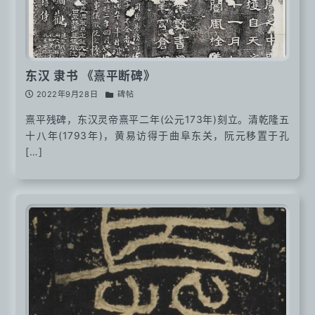
东汉 隶书 《熹平断碑》
2022年9月28日
碑帖
熹平残碑，东汉灵帝熹平二年(公元173年)刻立。清乾隆五
十八年(1793年)，黄易访得于曲阜东关，阮元移置于孔
[…]