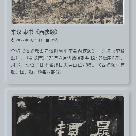
东汉 隶书《西狭颂》
2022年9月23日
碑帖
全称《汉武都太守汉阳阿阳李翕西狭颂》，亦称《李翕
颂》、《黄龙碑》171年六月仇靖撰刻并书丹的摩崖石刻、
隶书。现位于甘肃省成县天井山鱼窍峡。《西狭颂》有
额、图、颂、题名四部分。