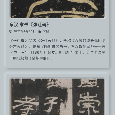
东汉 隶书《张迁碑》
2022年9月26日
碑帖
《张迁碑》又名《张迁表颂》，全称《汉故谷城长荡阴令
张君表颂》，是东汉晚期佚名书丹，东汉碑刻家孙兴于东
汉中平三年（186年）刻立。明代初年出土，最早著录见
于明代都穆《金薤琳琅》。