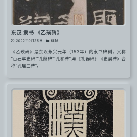
东汉 隶书 《乙瑛碑》
2022年9月25日
碑帖
《乙瑛碑》是东汉永兴元年（153年）的隶书碑刻，又称
“百石卒史碑”“孔龢碑”“孔和碑”,与《礼器碑》《史晨碑》合
称“孔庙三碑”。